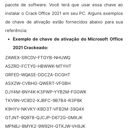
pacote de software. Você terá que usar essa chave ao
instalar o Crack Office 2021 em seu PC. Alguns exemplos
de chave de ativação estão fornecidos abaixo para sua
referência:
Exemplo de chave de ativação do Microsoft Office
2021 Crackeado:
ZAWEX-SRCDV-FTGYB-NHUWQ
ASZRD-FCTYG-HBWWK-MTYHT
GRFED-WQASE-DDCZA-DCGHT
ASXZW-CVBHG-QWERT-VFGBH
DJY4M-6NY4K-K3PWP-YYB2M-FGGWK
TKV9N-VC8D2-XJBFC-9B7B4-R3P8K
K9HYV-NKVKY-KBD3T-VFB2M-39Q4X
GTJNT-9Q978-QJCJP-D672G-GMXJK
MPN8J-8MYK2-9W92H-GTKJW-VH9JK