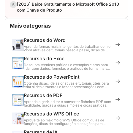
[2026] Baixe Gratuitamente o Microsoft Office 2010
5
com Chave de Produto
Mais categorias
Recursos do Word
Aprenda formas mais inteligentes de trabalhar com o
Word através de tutoriais passo a passo, dicas de
produtividade e atualizações do setor.
Recursos do Excel
Descubra técnicas práticas e exemplos claros para
lidar com dados, fórmulas e gráficos de forma mais
eficaz no Excel.
Recursos do PowerPoint
Obtenha dicas, ideias criativas e tutoriais úteis para
criar slides atraentes e fazer apresentações com
confiança.
Recursos de PDF
Aprenda a gerir, editar e converter ficheiros PDF com
facilidade, graças a guias simples e dicas práticas.
Recursos do WPS Office
Aproveite ao máximo o WPS Office com guias de
funções, dicas de configuração e soluções para
problemas comuns.
Recursos de IA