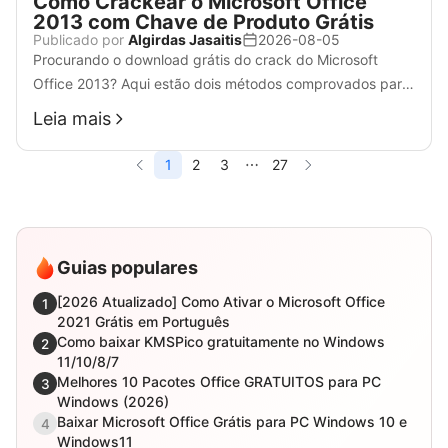
Como Crackear o Microsoft Office
2013 com Chave de Produto Grátis
Publicado por
Algirdas Jasaitis
2026-08-05
Procurando o download grátis do crack do Microsoft
Office 2013? Aqui estão dois métodos comprovados para
ativar o seu pacote. Baixe o crack do Microsoft Office
Leia mais
2013 grátis versão completa de 64 bits para Windows 7,
8, 10 ou 11 – 100% funcional.
1
2
3
27
Guias populares
[2026 Atualizado] Como Ativar o Microsoft Office
1
2021 Grátis em Português
Como baixar KMSPico gratuitamente no Windows
2
11/10/8/7
Melhores 10 Pacotes Office GRATUITOS para PC
3
Windows (2026)
Baixar Microsoft Office Grátis para PC Windows 10 e
4
Windows11