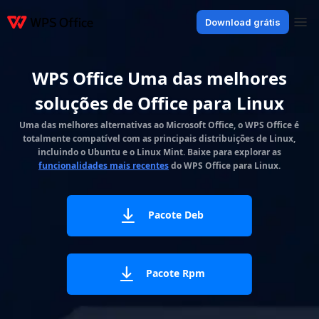
Download grátis
Produtos
Windows
Mac
Linux
Android
iOS
iPad
Online
WPS Doc
WPS Office Uma das melhores
soluções de Office para Linux
Uma das melhores alternativas ao Microsoft Office, o WPS Office é
totalmente compatível com as principais distribuições de Linux,
incluindo o Ubuntu e o Linux Mint. Baixe para explorar as
funcionalidades mais recentes
do WPS Office para Linux.
Pacote Deb
Pacote Rpm