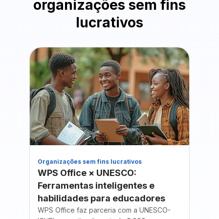
organizações sem fins
lucrativos
Organizações sem fins lucrativos
Educa
WPS Office × UNESCO:
King
Ferramentas inteligentes e
Offic
habilidades para educadores
apoi
WPS Office faz parceria com a UNESCO-
A King