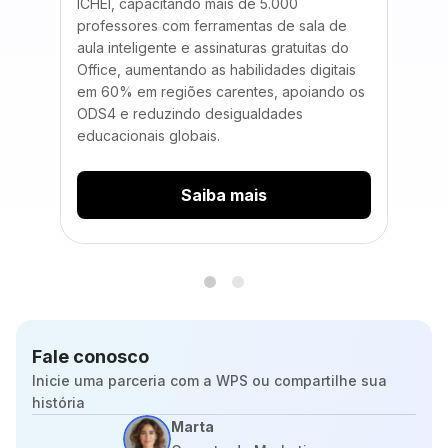
ICHEI, capacitando mais de 5.000
Office
professores com ferramentas de sala de
na Nig
aula inteligente e assinaturas gratuitas do
educac
Office, aumentando as habilidades digitais
em 60% em regiões carentes, apoiando os
ODS4 e reduzindo desigualdades
educacionais globais.
Saiba mais
Fale conosco
Inicie uma parceria com a WPS ou compartilhe sua
história
Marta