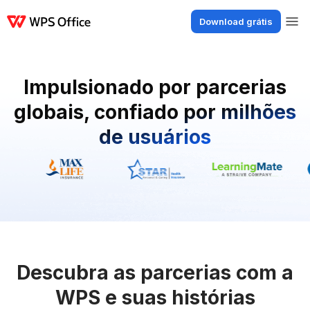
Download grátis
Produtos
Windows
Mac
Linux
Android
iOS
iPad
Online
WPS Doc
Impulsionado por parcerias
globais, confiado por milhões
de usuários
Descubra as parcerias com a
WPS e suas histórias