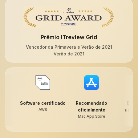
Prêmio ITreview Grid
Vencedor da Primavera e Verão de 2021
Verão de 2021
 certificado
Recomendado
Escolha dos
Melh
AWS
oficialmente
usuários 2022
Mac App Store
Uptodown