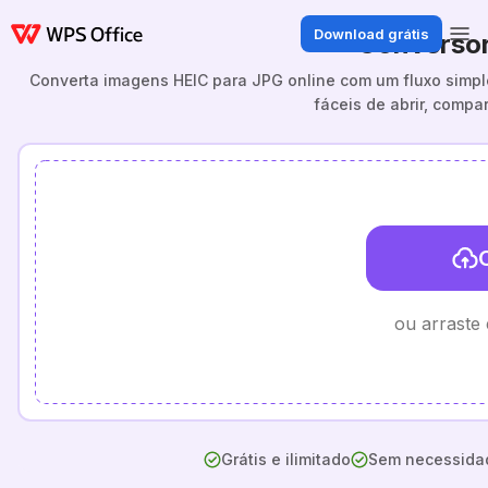
Download grátis
Conversor
Converta imagens HEIC para JPG online com um fluxo simpl
fáceis de abrir, compa
ou arraste
Grátis e ilimitado
Sem necessidad