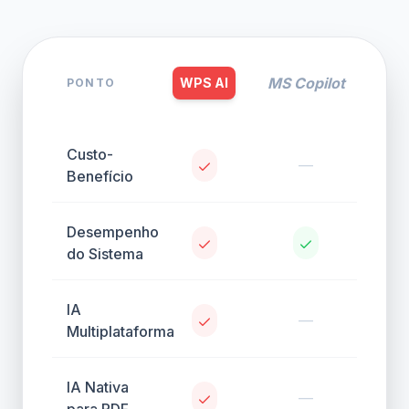
MS Copilot
WPS AI
PONTO
Custo-
—
Benefício
Desempenho
do Sistema
IA
—
Multiplataforma
IA Nativa
—
para PDF