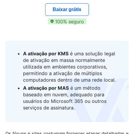
Baixar grátis
100% seguro
A ativação por KMS
é uma solução legal
de ativação em massa normalmente
utilizada em ambientes corporativos,
permitindo a ativação de múltiplos
computadores dentro de uma rede local.
logo
A ativação por MAS
é um método
baseado em nuvem, adequado para
usuários do Microsoft 365 ou outros
serviços de assinatura.
Os fóruns e sites costumam fornecer etapas detalhadas e