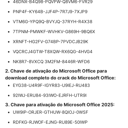
46DNX-B4Q98-PQVPW-Q8VM6-FVR29
PNP4F-KY64B-JJF4P-7R7J9-7XJP9
VTM6G-YPQ9Q-BVYJQ-37RYH-R4X38
7TPNM-PMWKF-WVHKV-G869H-9BQ6X
XRNFT-HG2FV-G74BP-7PVDCJB29K
VQCRCJ4GTW-T8XQW-RX6QG-4HVG4
NK8R7-8VXCQ 3M2FM-8446R-WFD6
2. Chave de ativação do Microsoft Office para
download completo do crack do Microsoft Office:
EYG38-U4R9F-IGYR83-U9IEJ-RU483
92IWJ-ERU84-93IWO-EJRFH-UTR9I
3. Chave para ativação do Microsoft Office 2025:
UW9IP-ORJER-GTHUW-8QIOJ-0WSF
RDFKG-RJWOF-EJNG-RU89E-50IWP