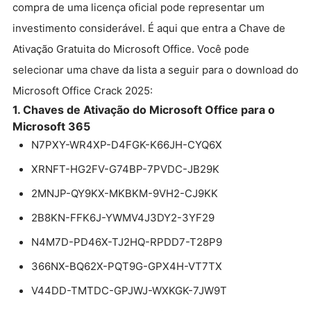
compra de uma licença oficial pode representar um
investimento considerável. É aqui que entra a Chave de
Ativação Gratuita do Microsoft Office. Você pode
selecionar uma chave da lista a seguir para o download do
Microsoft Office Crack 2025:
1. Chaves de Ativação do Microsoft Office para o
Microsoft 365
N7PXY-WR4XP-D4FGK-K66JH-CYQ6X
XRNFT-HG2FV-G74BP-7PVDC-JB29K
2MNJP-QY9KX-MKBKM-9VH2-CJ9KK
2B8KN-FFK6J-YWMV4J3DY2-3YF29
N4M7D-PD46X-TJ2HQ-RPDD7-T28P9
366NX-BQ62X-PQT9G-GPX4H-VT7TX
V44DD-TMTDC-GPJWJ-WXKGK-7JW9T