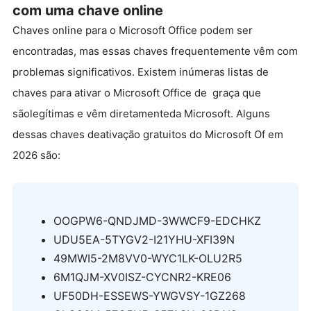
com uma chave online
Chaves online para o Microsoft Office podem ser
encontradas, mas essas chaves frequentemente vêm com
problemas significativos. Existem inúmeras listas de
chaves para ativar o Microsoft Office de graça que
sãolegítimas e vêm diretamenteda Microsoft. Alguns
dessas chaves deativação gratuitos do Microsoft Of em
2026 são:
OOGPW6-QNDJMD-3WWCF9-EDCHKZ
UDU5EA-5TYGV2-I21YHU-XFI39N
49MWI5-2M8VV0-WYC1LK-OLU2R5
6M1QJM-XV0ISZ-CYCNR2-KRE06
UF50DH-ESSEWS-YWGVSY-1GZ268