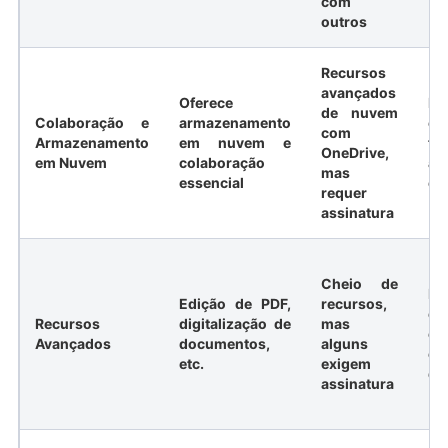
com
outros
Recursos
avançados
Oferece
Ex
de nuvem
Colaboração e
armazenamento
co
com
Armazenamento
em nuvem e
te
OneDrive,
em Nuvem
colaboração
ar
mas
essencial
em
requer
assinatura
Cheio de
Fe
Edição de PDF,
recursos,
es
Recursos
digitalização de
mas
co
Avançados
documentos,
alguns
c
etc.
exigem
do
assinatura