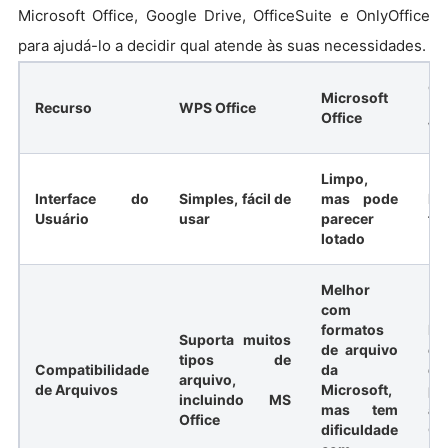
Microsoft Office, Google Drive, OfficeSuite e OnlyOffice
para ajudá-lo a decidir qual atende às suas necessidades.
Go
Microsoft
Recurso
WPS Office
(G
Office
Wo
Limpo,
Interface do
Simples, fácil de
mas pode
Mi
Usuário
usar
parecer
fá
lotado
Melhor
com
formatos
Fu
Suporta muitos
de arquivo
co
tipos de
Compatibilidade
da
d
arquivo,
de Arquivos
Microsoft,
pr
incluindo MS
mas tem
ar
Office
dificuldade
Of