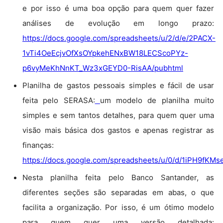
e por isso é uma boa opção para quem quer fazer
análises de evolução em longo prazo:
https://docs.google.com/spreadsheets/u/2/d/e/2PACX-
1vTi4OeEcjvOfXsOYpkehENxBW18LECScoPYz-
p6vyMeKhNnKT_Wz3xGEYD0-RisAA/pubhtml
Planilha de gastos pessoais simples e fácil de usar
feita pelo SERASA:
um modelo de planilha muito
simples e sem tantos detalhes, para quem quer uma
visão mais básica dos gastos e apenas registrar as
finanças:
https://docs.google.com/spreadsheets/u/0/d/1iPH9f
Nesta planilha feita pelo Banco Santander, as
diferentes seções são separadas em abas, o que
facilita a organização. Por isso, é um ótimo modelo
para quem quer uma versão detalhada: