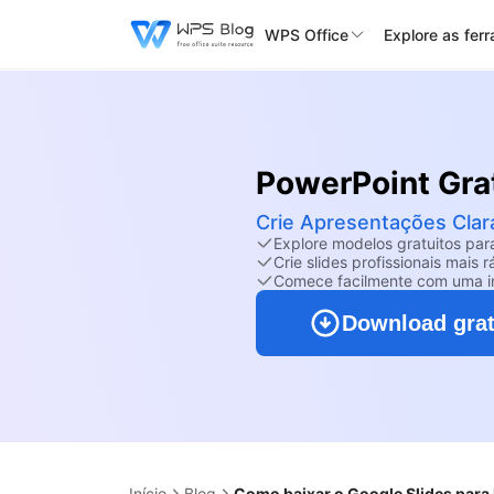
WPS Office
Explore as fer
PowerPoint Gra
Crie Apresentações Clar
Explore modelos gratuitos par
Crie slides profissionais mais 
Comece facilmente com uma int
Download grat
Início
Blog
Como baixar o Google Slides para