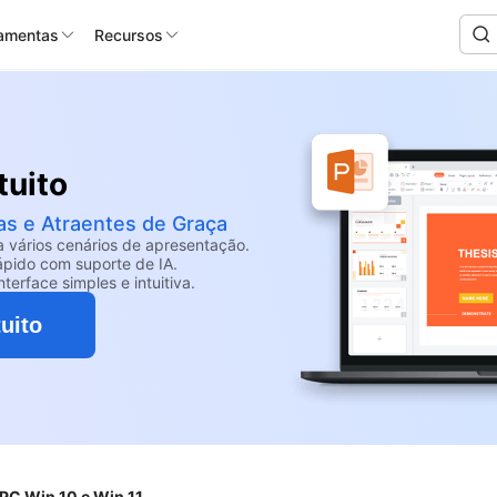
ramentas
Recursos
tuito
as e Atraentes de Graça
a vários cenários de apresentação.
rápido com suporte de IA.
erface simples e intuitiva.
uito
 PC Win 10 e Win 11