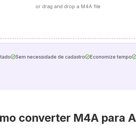
or drag and drop a M4A file
itado
Sem necessidade de cadastro
Economize tempo
mo converter M4A para 