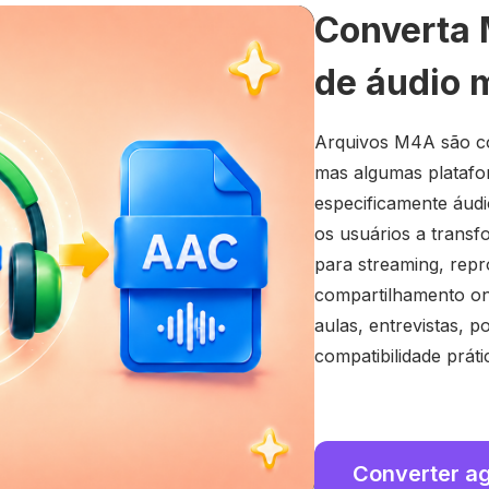
Converta 
de áudio 
Arquivos M4A são co
mas algumas platafo
especificamente áud
os usuários a transf
para streaming, re
compartilhamento onl
aulas, entrevistas, 
compatibilidade prát
Converter a