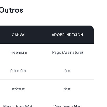
 Outros
CANVA
ADOBE INDESIGN
Freemium
Pago (Assinatura)
⭐⭐⭐⭐⭐
⭐⭐
⭐⭐⭐⭐
⭐⭐
Baseado na Web
Windows e Mac