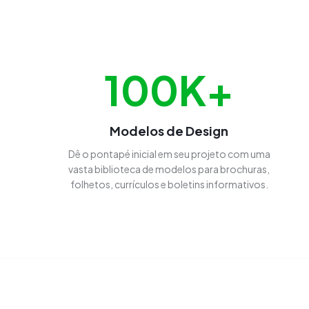
100K+
Modelos de Design
Dê o pontapé inicial em seu projeto com uma
vasta biblioteca de modelos para brochuras,
folhetos, currículos e boletins informativos.