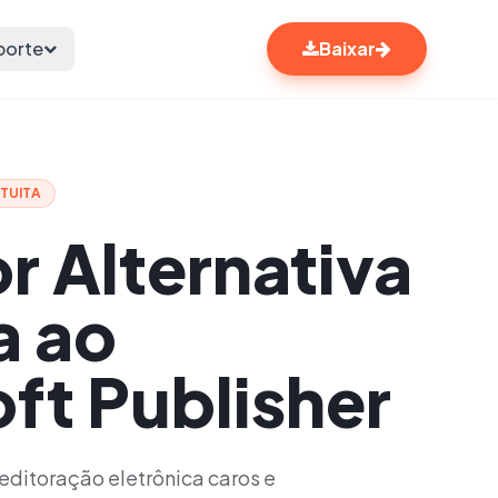
porte
Baixar
TUITA
r Alternativa
a ao
ft Publisher
ditoração eletrônica caros e