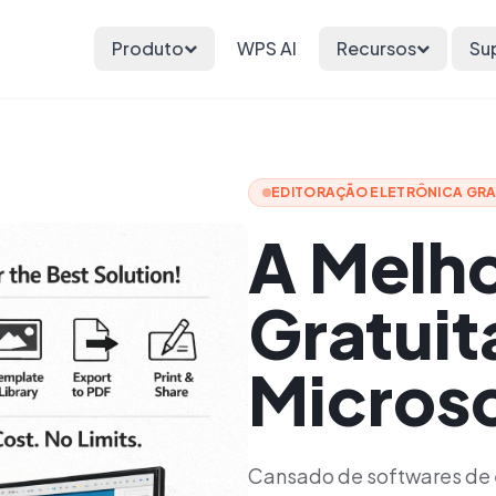
Produto
WPS AI
Recursos
Su
EDITORAÇÃO ELETRÔNICA GRA
A Melho
Gratuit
Microso
Cansado de softwares de e