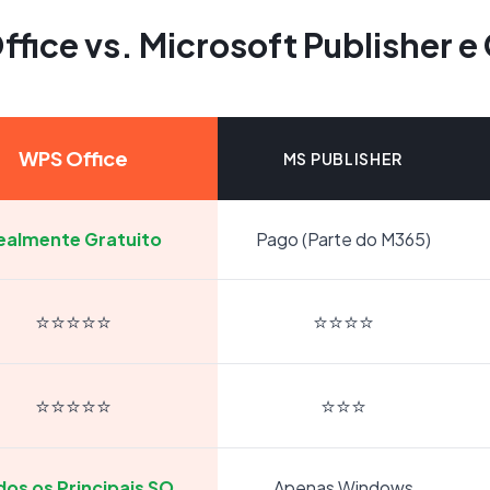
fice vs. Microsoft Publisher e
WPS Office
MS PUBLISHER
ealmente Gratuito
Pago (Parte do M365)
⭐⭐⭐⭐⭐
⭐⭐⭐⭐
⭐⭐⭐⭐⭐
⭐⭐⭐
dos os Principais SO
Apenas Windows